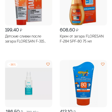
199,40
608,60
₽
₽
Детские сливки после
Крем от загара FLORESAN
загара FLORESAN F-315
F-284 SPF-80 75 мл
Пантенол Скорая помощь
75мл
-
36
%
Первоначальная
Текущая
186,50
412,10
₽
₽