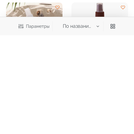
Параметры
223,40
290,80
₽
₽
Категория
Солнцезащитный спрей
Спрей-автозагар FLORESAN
Extra Aloe для легкого
F-254 Пальмовый рай
Все категории
загара SPF 6 150мл
бронзовый 160 мл
Уход за кожей
Загар
Автозагар
Защита от солнца
Защита от солнца детская
После загара