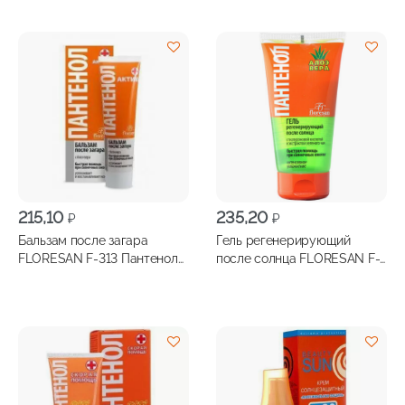
215,10
235,20
₽
₽
Бальзам после загара
Гель регенерирующий
FLORESAN F-313 Пантенол
после солнца FLORESAN F-
Актив 100мл
316 Алоэ вера 150мл