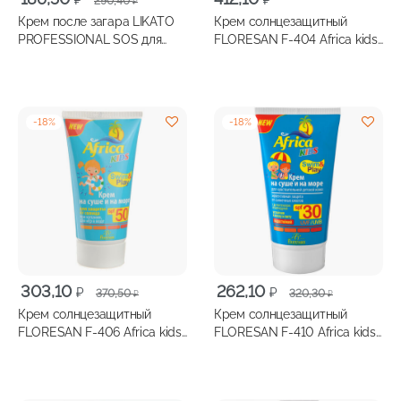
290,40
₽
цена
цена:
Крем после загара LIKATO
Крем солнцезащитный
составляла
186,50 ₽.
PROFESSIONAL SOS для
FLORESAN F-404 Africa kids
290,40 ₽.
лица и тела c Д-пантенолом,
SPF 80 150мл
100мл
-
18
%
-
18
%
Первоначальная
Текущая
Первоначальная
Текущая
303,10
262,10
₽
₽
370,50
320,30
₽
₽
цена
цена:
цена
цена:
Крем солнцезащитный
Крем солнцезащитный
составляла
303,10 ₽.
составляла
262,10 ₽.
FLORESAN F-406 Africa kids
FLORESAN F-410 Africa kids
370,50 ₽.
320,30 ₽.
SPF 50 150мл
SPF 30 150мл