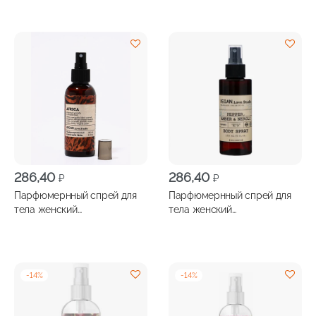
мл
наружного применения
75мл
286,40
286,40
₽
₽
Парфюмернный спрей для
Парфюмернный спрей для
тела женский
тела женский
VEGAN.Love.Studio Африка
VEGAN.Love.Studio Черный
150мл
перец, амбра, нероли 150мл
-
14
%
-
14
%