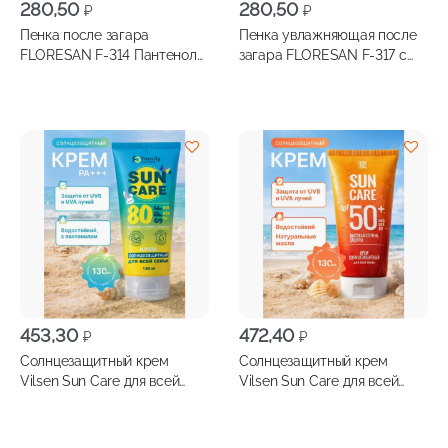
280,50
280,50
₽
₽
Пенка после загара
Пенка увлажняющая после
FLORESAN F-314 Пантенол
загара FLORESAN F-317 с
Скорая помощь 150мл
алоэ-вера 150мл
453,30
472,40
₽
₽
Солнцезащитный крем
Солнцезащитный крем
Vilsen Sun Care для всей
Vilsen Sun Care для всей
семьи SPF 80 130мл
семьи SPF 50 130мл