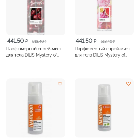
Первоначальная
Текущая
Первоначальная
Текущая
441,50
441,50
₽
₽
513,40
513,40
₽
₽
цена
цена:
цена
цена:
Парфюмерный спрей-мист
Парфюмерный спрей-мист
составляла
441,50 ₽.
составляла
441,50 ₽.
для тела DILIS Mystery of
для тела DILIS Mystery of
513,40 ₽.
513,40 ₽.
Love 100 мл
Passion 100 мл