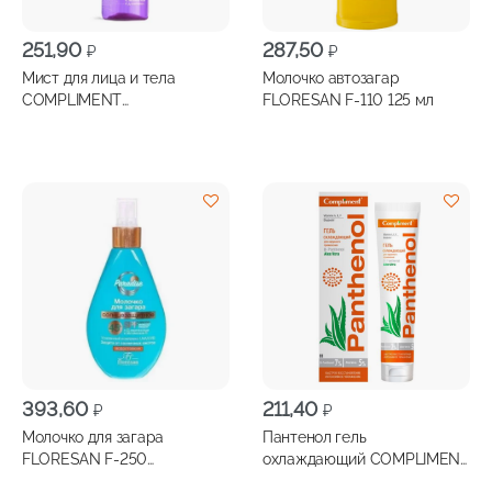
251,90
287,50
₽
₽
Мист для лица и тела
Молочко автозагар
COMPLIMENT
FLORESAN F-110 125 мл
успокаюващий 250мл
393,60
211,40
₽
₽
Молочко для загара
Пантенол гель
FLORESAN F-250
охлаждающий COMPLIMENT
Пальмовый рай SPF 45 160
Panthenol Aloe Vera для