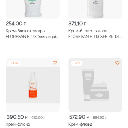
254,00
371,10
₽
₽
Крем-блок от загара
Крем-блок от загара
FLORESAN F-113 (для лица)
FLORESAN F-113 SPF-45 125
SPF-45 60мл
мл
-
36
%
-
36
%
Первоначальная
Текущая
Первоначальная
Текущая
390,50
572,90
₽
₽
610,00
894,90
₽
₽
цена
цена:
цена
цена:
Крем-флюид
Крем-флюид