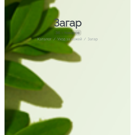
Загар
36 – товаров
Каталог
/
Уход за кожей
/
Загар