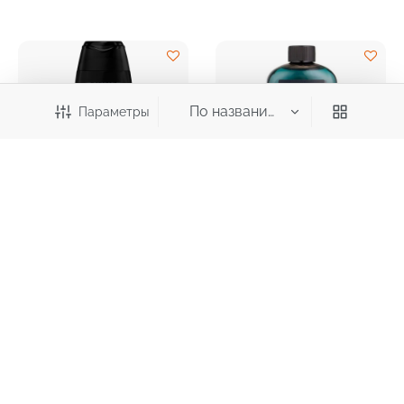
Параметры
315,70
275,70
₽
₽
Категория
Гель для душа мужской ФА
Гель-шампунь VILSEN
Энергия Полинезии 250мл
H2Orizont DEEP DIVE
Аксессуары
ежедневный уход 2-в-1, 500
Белье, колготки, носки
мл
Выгодные цены
Для детей
Для дома и интерьера
Для мужчин