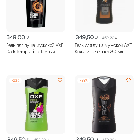
Первоначальная
Текущая
849,00
349,50
₽
₽
452,20
₽
цена
цена:
Гель для душа мужской AXE
Гель для душа мужской AXE
составляла
349,50 ₽.
Dark Temptation Темный
Кожа и печеньки 250мл
452,20 ₽.
Шоколад, 610 мл
-
23
%
-
23
%
Первоначальная
Текущая
Первоначальная
Текущая
349,50
349,50
₽
₽