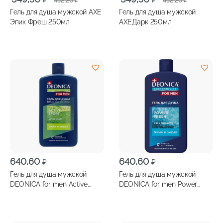
452,20
452,20
₽
₽
цена
цена:
цена
цена:
Гель для душа мужской AXE
Гель для душа мужской
составляла
349,50 ₽.
составляла
349,50 ₽.
Эпик Фреш 250мл
AXEДарк 250мл
452,20 ₽.
452,20 ₽.
640,60
640,60
₽
₽
Гель для душа мужской
Гель для душа мужской
DEONICA for men Active
DEONICA for men Power
Sport 750мл
Fresh 750 мл