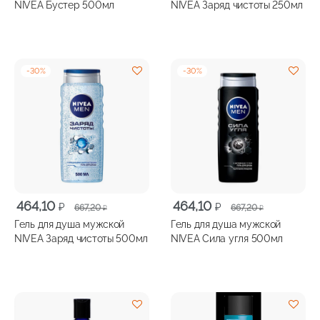
составляла
464,10 ₽.
составляла
308,50 ₽.
NIVEA Бустер 500мл
NIVEA Заряд чистоты 250мл
667,20 ₽.
443,70 ₽.
-
30
%
-
30
%
Первоначальная
Текущая
Первоначальная
Текущая
464,10
464,10
₽
₽
667,20
667,20
₽
₽
цена
цена:
цена
цена:
Гель для душа мужской
Гель для душа мужской
составляла
464,10 ₽.
составляла
464,10 ₽.
NIVEA Заряд чистоты 500мл
NIVEA Сила угля 500мл
667,20 ₽.
667,20 ₽.