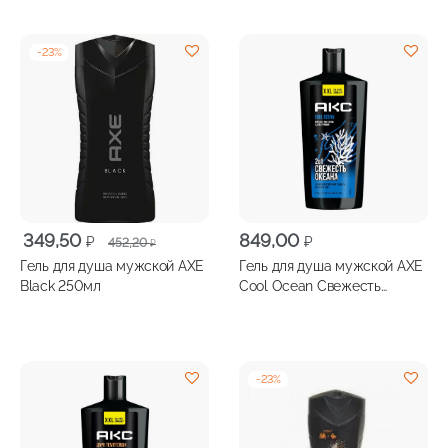
-
23
%
Первоначальная
Текущая
349,50
849,00
₽
₽
452,20
₽
цена
цена:
Гель для душа мужской AXE
Гель для душа мужской AXE
составляла
349,50 ₽.
Black 250мл
Cool Ocean Свежесть
452,20 ₽.
океана 610мл
-
23
%