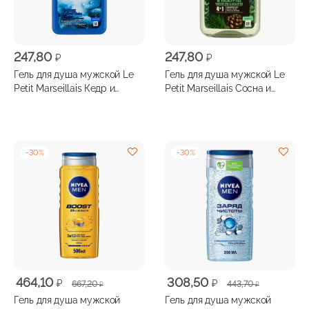
247,80
247,80
₽
₽
Гель для душа мужской Le
Гель для душа мужской Le
Petit Marseillais Кедр и
Petit Marseillais Сосна и
минералы 250 мл
Эвкалипт 250 мл
-
30
%
-
30
%
Первоначальная
Текущая
Первоначальная
Текущая
464,10
308,50
₽
₽
667,20
443,70
₽
₽
цена
цена:
цена
цена:
Гель для душа мужской
Гель для душа мужской