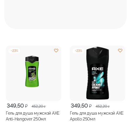
-
23
%
-
23
%
Первоначальная
Текущая
Первоначальная
Текущая
349,50
349,50
₽
₽
452,20
452,20
₽
₽
цена
цена:
цена
цена:
Гель для душа мужской AXE
Гель для душа мужской AXE
составляла
349,50 ₽.
составляла
349,50 ₽.
Anti-Hangover 250мл
Apollo 250мл
452,20 ₽.
452,20 ₽.