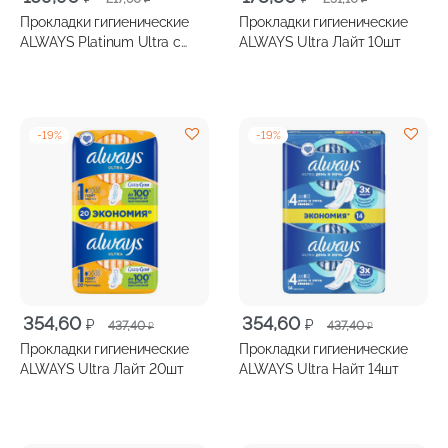
цена
цена:
цена
цена:
Прокладки гигиенические
Прокладки гигиенические
составляла
169,90 ₽.
составляла
178,80 ₽.
ALWAYS Platinum Ultra с
ALWAYS Ultra Лайт 10шт
217,60 ₽.
231,10 ₽.
крылышками ночные размер
6 шт
-
19
%
-
19
%
Первоначальная
Текущая
Первоначальная
Текущая
354,60
354,60
₽
₽
437,40
437,40
₽
₽
цена
цена:
цена
цена:
Прокладки гигиенические
Прокладки гигиенические
составляла
354,60 ₽.
составляла
354,60 ₽.
ALWAYS Ultra Лайт 20шт
ALWAYS Ultra Найт 14шт
437,40 ₽.
437,40 ₽.