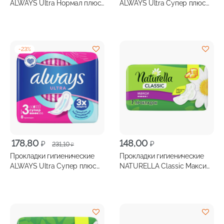
составляла
178,80 ₽.
составляла
354,60 ₽.
ALWAYS Ultra Нормал плюс
ALWAYS Ultra Супер плюс
231,10 ₽.
437,40 ₽.
сенсетив 10шт
16шт
-
23
%
Первоначальная
Текущая
178,80
148,00
₽
₽
231,10
₽
цена
цена:
Прокладки гигиенические
Прокладки гигиенические
составляла
178,80 ₽.
ALWAYS Ultra Супер плюс
NATURELLA Classic Макси
231,10 ₽.
8шт
7шт