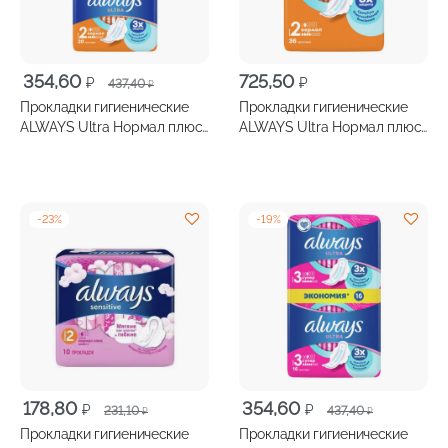
Первоначальная
Текущая
354,60
725,50
₽
₽
437,40
₽
цена
цена:
Прокладки гигиенические
Прокладки гигиенические
составляла
354,60 ₽.
ALWAYS Ultra Нормал плюс
ALWAYS Ultra Нормал плюс
437,40 ₽.
20шт
36шт
-
23
%
-
19
%
Первоначальная
Текущая
Первоначальная
Текущая
178,80
354,60
₽
₽
231,10
437,40
₽
₽
цена
цена:
цена
цена:
Прокладки гигиенические
Прокладки гигиенические