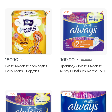
-
22
%
Первоначальная
Текущая
180,10
169,90
₽
₽
217,60
₽
цена
цена:
Гигиенические прокладки
Прокладки гигиенические
составляла
169,90 ₽.
Bella Teens Энерджи
Always Platinum Normal plus
217,60 ₽.
супертонкие 10шт
8 шт
-
22
%
-
22
%