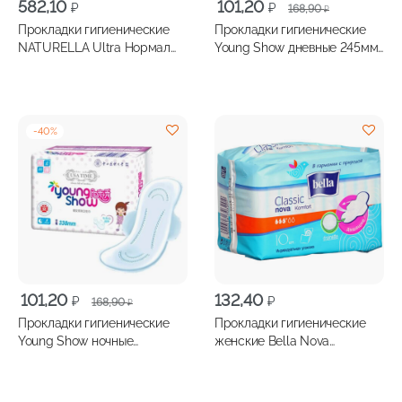
Первоначальная
Текущая
582,10
101,20
₽
₽
168,90
₽
цена
цена:
Прокладки гигиенические
Прокладки гигиенические
составляла
101,20 ₽.
NATURELLA Ultra Нормал
Young Show дневные 245мм
168,90 ₽.
40шт
10шт
-
40
%
Первоначальная
Текущая
101,20
132,40
₽
₽
168,90
₽
цена
цена:
Прокладки гигиенические
Прокладки гигиенические
составляла
101,20 ₽.
Young Show ночные
женские Bella Nova
168,90 ₽.
удлиненные 338мм 8шт
Комфорт драй 10шт