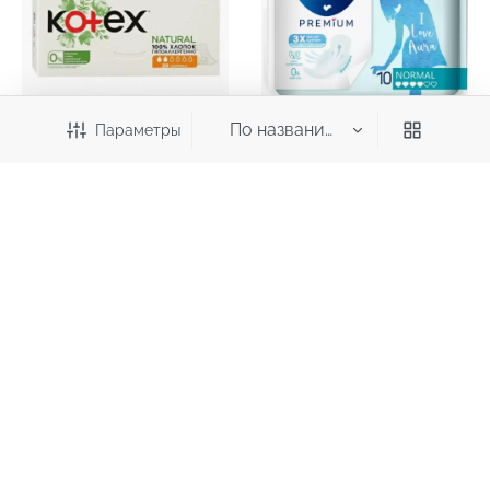
Параметры
213,70
196,70
₽
₽
Прокладки ежедневные
Прокладки женские
KOTEX 20шт
гигиенические AURA
PREMIUM NORMAL 10шт
Категория
Аксессуары
Белье, колготки, носки
Выгодные цены
Для детей
Для дома и интерьера
Для мужчин