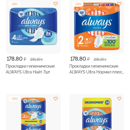
-
23
%
-
23
%
Первоначальная
Текущая
Первоначальная
Текущая
178,80
178,80
₽
₽
231,10
231,10
₽
₽
цена
цена:
цена
цена:
Прокладки гигиенические
Прокладки гигиенические
составляла
178,80 ₽.
составляла
178,80 ₽.
ALWAYS Ultra Найт 7шт
ALWAYS Ultra Нормал плюс
231,10 ₽.
231,10 ₽.
10шт
-
19
%