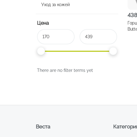
Уход за кожей
43
Цена
Горш
Butterflie
што
There are no filter terms yet
Веста
Категори