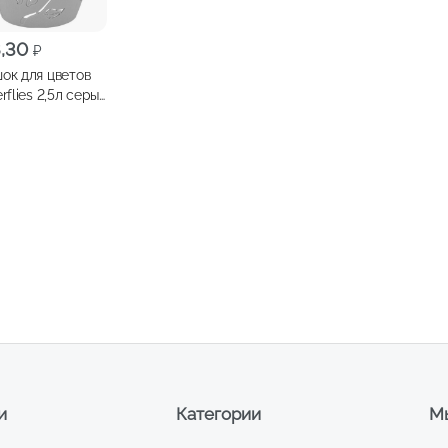
8,30
₽
ок для цветов
s 2,5л серый
рм
и
Категории
Мы