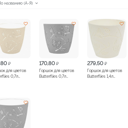
,80
170,80
279,50
₽
₽
₽
ок для цветов
Горшок для цветов
Горшок для цветов
lies 0,7л
Butterflies 0,7л
Butterflies 1,4л
чный туман
серый шторм
молочный туман