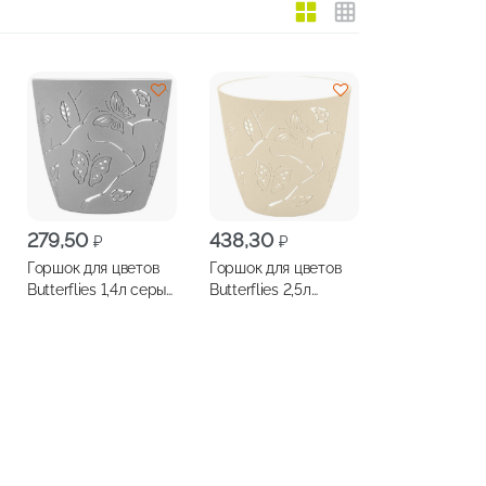
279,50
438,30
₽
₽
Горшок для цветов
Горшок для цветов
Butterflies 1,4л серый
Butterflies 2,5л
шторм
молочный туман