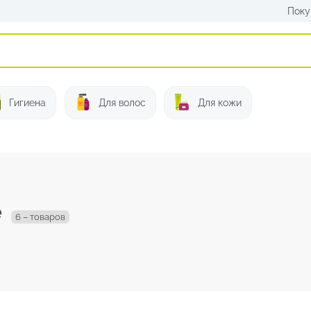
Поку
Искать:
Гигиена
Для волос
Для кожи
е
6 – товаров