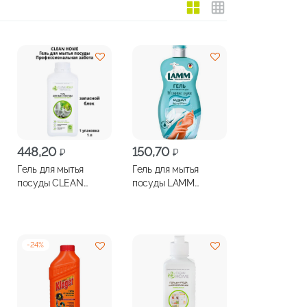
448,20
150,70
₽
₽
Гель для мытья
Гель для мытья
посуды CLEAN
посуды LAMM
HOME
бальзам 450мл
универсальный
запасной блок 1л
-
24
%