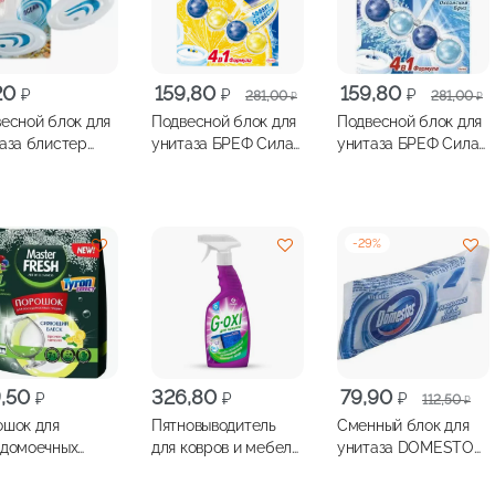
Первоначальная
Текущая
Первоначальная
Текущая
20
159,80
159,80
₽
₽
₽
281,00
281,00
₽
₽
цена
цена:
цена
цена:
есной блок для
Подвесной блок для
Подвесной блок для
составляла
159,80 ₽.
составляла
159,80 ₽.
аза блистер
унитаза БРЕФ Сила
унитаза БРЕФ Сила
281,00 ₽.
281,00 ₽.
ЖИНКА Море
Актив лимонная
Актив океанский
свежесть 50г
бриз 50г
-
29
%
Первоначальная
Текущая
9,50
326,80
79,90
₽
₽
₽
112,50
₽
цена
цена:
шок для
Пятновыводитель
Сменный блок для
составляла
79,90 ₽.
удомоечных
для ковров и мебели
унитаза DOMESTOS
112,50 ₽.
ин MASTER
GRASS G-oxi spray
Атлантик 40г
 7 в 1, 1кг
600мл