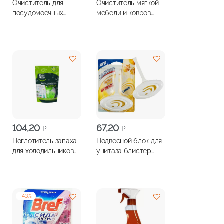
Очиститель для
Очиститель мягкой
посудомоечных
мебели и ковров
машин СОМАТ
LIMPIYA 300мл
интенсивный 250мл
104,20
67,20
₽
₽
Поглотитель запаха
Подвесной блок для
для холодильников
унитаза блистер
MASTER FRESH
СВЕЖИНКА Лимон
контейнер 2шт
30г
-
43
%