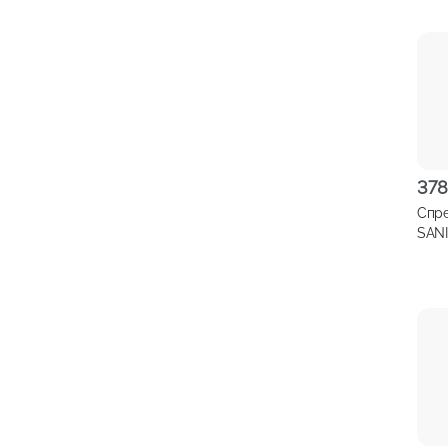
37
Спре
SAN
Жир
мгно
дейс