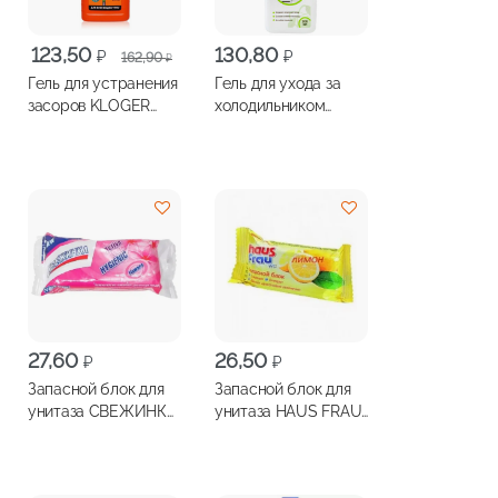
Первоначальная
Текущая
123,50
130,80
₽
₽
162,90
₽
цена
цена:
Гель для устранения
Гель для ухода за
составляла
123,50 ₽.
засоров KLOGER
холодильником
162,90 ₽.
Turbо безопасен для
CLEAN HOME
труб 500мл
200мл
27,60
26,50
₽
₽
Запасной блок для
Запасной блок для
унитаза СВЕЖИНКА
унитаза HAUS FRAU
Цветы 30г
Лимон 30г