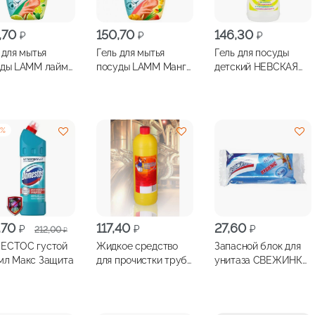
,70
150,70
146,30
₽
₽
₽
 для мытья
Гель для мытья
Гель для посуды
уды LAMM лайм
посуды LAMM Манго
детский НЕВСКАЯ
стья мяты 450мл
и лемонграсс 450мл
КОСМЕТИКА 500мл
4
%
оначальная
ущая
,70
117,40
27,60
₽
₽
₽
212,00
₽
:
ЕСТОС густой
Жидкое средство
Запасной блок для
авляла
0 ₽.
мл Макс Защита
для прочистки труб
унитаза СВЕЖИНКА
00 ₽.
от засоров КРОТ
Море 30г
1000мл