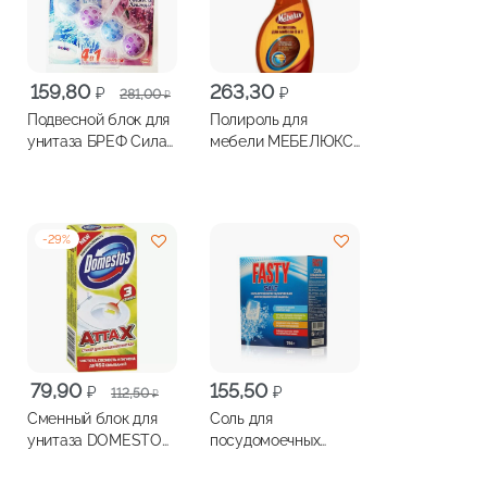
Первоначальная
Текущая
159,80
263,30
₽
₽
281,00
₽
цена
цена:
Подвесной блок для
Полироль для
составляла
159,80 ₽.
унитаза БРЕФ Сила
мебели МЕБЕЛЮКС
281,00 ₽.
Актив свежесть
5в1 для любых
лаванды 50г
поверхностей
500мл
-
29
%
Первоначальная
Текущая
79,90
155,50
₽
₽
112,50
₽
цена
цена:
Сменный блок для
Соль для
составляла
79,90 ₽.
унитаза DOMESTOS
посудомоечных
112,50 ₽.
Лимон 40г
машин FASTY 750г