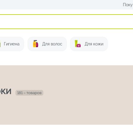
Поку
Искать:
Гигиена
Для волос
Для кожи
рки
181 – товаров