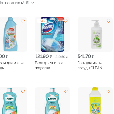
-
42
%
Первоначальная
Текущая
,00
121,90
541,70
₽
₽
₽
210,50
₽
цена
цена:
зам для мытья
Блок для унитаза +
Гель для мытья
составляла
121,90 ₽.
уды
подвеска
посуды CLEAN
210,50 ₽.
ЫШАРИКИ
DOMESTOS
HOME
мл
Атлантик 40г
универсальный 1л