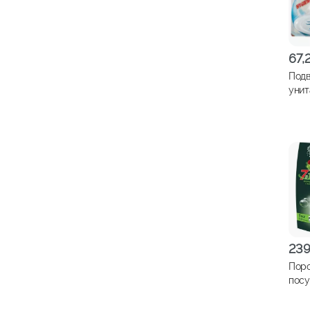
67,
Подв
унит
СВЕ
30г
23
Поро
пос
маш
FRESH