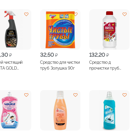
8,30
32,50
132,20
₽
₽
₽
й чистящий
Средство для чистки
Средство д
ITA GOLD
труб Золушка 90г
прочистки труб
оудалитель
BRIZZ для кухни и
венного
ванной 1л
твия 500мл