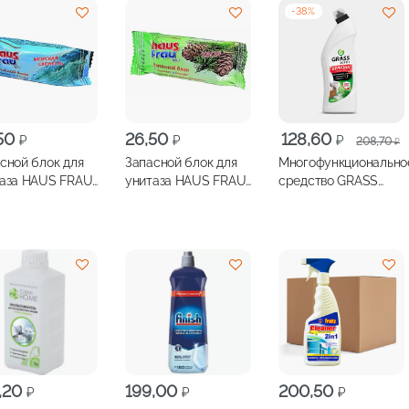
-
38
%
Первоначальная
Текущая
,50
26,50
128,60
₽
₽
₽
208,70
₽
цена
цена:
сной блок для
Запасной блок для
Многофункционально
составляла
128,60 ₽.
таза HAUS FRAU
унитаза HAUS FRAU
средство GRASS
208,70 ₽.
ская Свежесть
Хвоя 30г
Белизна
дезинфецирующий
гель 700мл
,20
199,00
200,50
₽
₽
₽