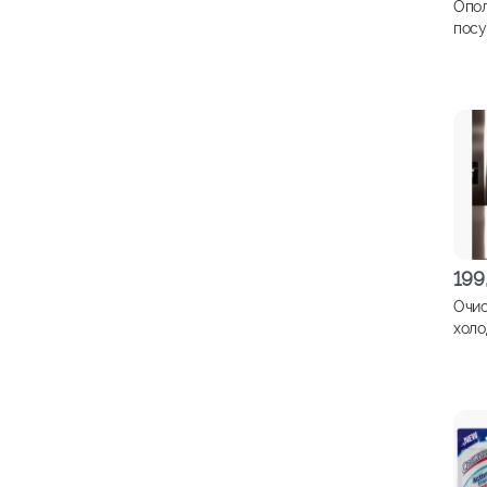
Опол
пос
маш
1л
199
Очис
холо
LIMP