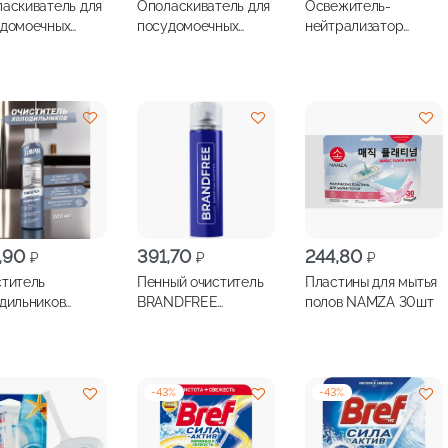
аскиватель для
Ополаскиватель для
Освежитель-
удомоечных
посудомоечных
нейтрализатор
ин CLEAN HOME
машин FINISH
запаха для
Блеск+экспресс
холодильников
сушка 400мл
CLEANER Сочный
лимон 500мл
,90
391,70
244,80
₽
₽
₽
титель
Пенный очиститель
Пластины для мытья
дильников
BRANDFREE
полов NAMZA 30шт
IYA 300мл
универсальный для
пластика, стёкол,
различных
поверхностей 400
-
43
%
-
43
%
мл