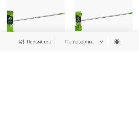
Параметры
565,10
657,30
₽
₽
Швабра с телескопической
Швабра с телескопической
ручкой MASTER FRESH
ручкой MASTER FRESH
микрофибра
микрофибра с длинным
ворсом
Категория
Все категории
Для уборки
Страница 5
Губки и мочалки для посуды
Инвентарь для уборки