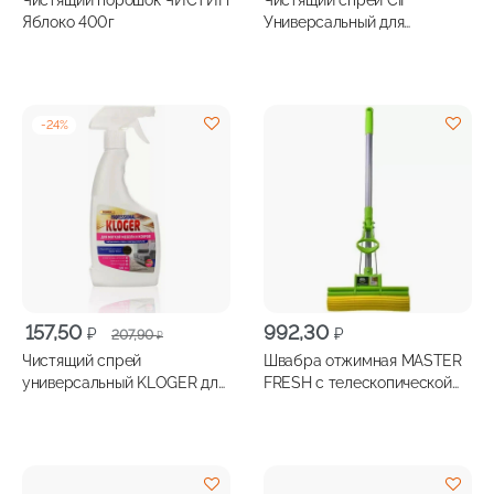
Чистящий порошок ЧИСТИН
Чистящий спрей CIF
Яблоко 400г
Универсальный для
поверхностей и текстиля
500 мл
-
24
%
Первоначальная
Текущая
157,50
992,30
₽
₽
207,90
₽
цена
цена:
Чистящий спрей
Швабра отжимная MASTER
составляла
157,50 ₽.
универсальный KLOGER для
FRESH с телескопической
207,90 ₽.
обивки мебели и ковров
ручкой
500мл