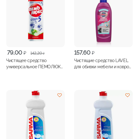
Первоначальная
Текущая
79,00
157,60
₽
₽
142,20
₽
цена
цена:
Чистящее средство
Чистящие средство LAVEL
составляла
79,00 ₽.
универсальное ПЕМОЛЮКС
для обивки мебели и ковров
142,20 ₽.
Яблоко 480г
шампунь 500мл