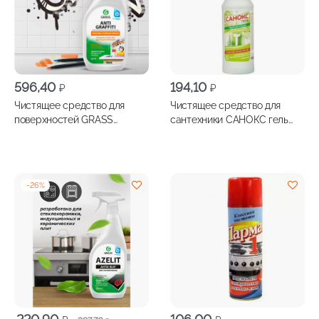
596,40
194,10
₽
₽
Чистящее средство для
Чистящее средство для
поверхностей GRASS
сантехники САНОКС гель
Antigraffiti 600мл
универсальный 750мл
-
26
%
Первоначальная
Текущая