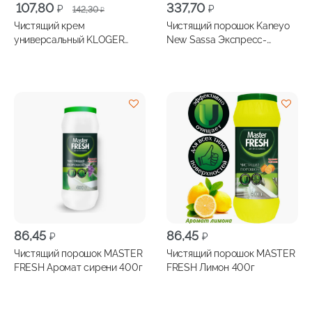
Первоначальная
Текущая
107,80
337,70
₽
₽
142,30
₽
цена
цена:
Чистящий крем
Чистящий порошок Kaneyo
составляла
107,80 ₽.
универсальный KLOGER
New Sassa Экспресс-
142,30 ₽.
Лайм 500мл
действия 400г
86,45
86,45
₽
₽
Чистящий порошок MASTER
Чистящий порошок MASTER
FRESH Аромат сирени 400г
FRESH Лимон 400г