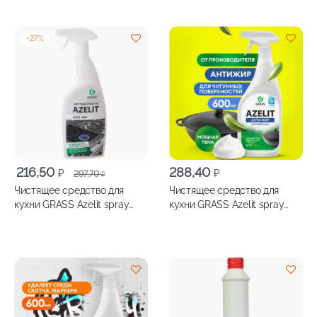
-
27
%
Первоначальная
Текущая
216,50
288,40
₽
₽
297,70
₽
цена
цена:
Чистящее средство для
Чистящее средство для
составляла
216,50 ₽.
кухни GRASS Azelit spray
кухни GRASS Azelit spray
297,70 ₽.
анти-жир 600мл
казан анти-жир 600мл