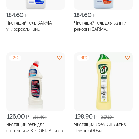
184,60
184,60
₽
₽
Чистящий гель SARMA
Чистящий гель для ванн и
универсальный,
раковин SARMA
антибактериальный 500мл
антиржавчина 500мл
-
24
%
-
41
%
Первоначальная
Текущая
Первоначальная
Текущая
126,00
198,90
₽
₽
166,40
337,10
₽
₽
цена
цена:
цена
цена:
Чистящий гель для
Чистящий крем CIF Актив
составляла
126,00 ₽.
составляла
198,90 ₽.
сантехники KLOGER Ультра
Лимон 500мл
166,40 ₽.
337,10 ₽.
белый 750мл