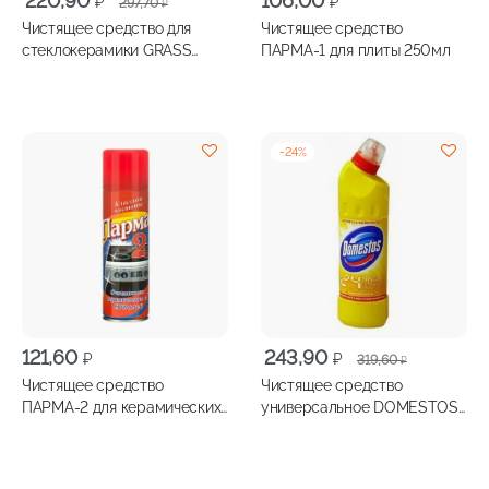
220,90
106,00
₽
₽
297,70
₽
цена
цена:
Чистящее средство для
Чистящее средство
составляла
220,90 ₽.
стеклокерамики GRASS
ПАРМА-1 для плиты 250мл
297,70 ₽.
Azelit spray анти-жир 600мл
-
24
%
Первоначальная
Текущая
121,60
243,90
₽
₽
319,60
₽
цена
цена:
Чистящее средство
Чистящее средство
составляла
243,90 ₽.
ПАРМА-2 для керамических
универсальное DOMESTOS
319,60 ₽.
и СВЧ- печей 255мл
Лимон 1000мл