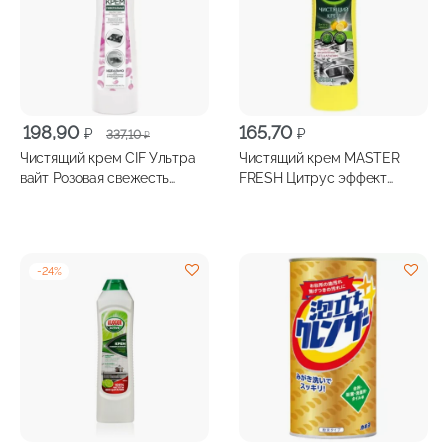
Первоначальная
Текущая
198,90
165,70
₽
₽
337,10
₽
цена
цена:
Чистящий крем CIF Ультра
Чистящий крем MASTER
составляла
198,90 ₽.
вайт Розовая свежесть
FRESH Цитрус эффект
337,10 ₽.
450мл
500мл
-
24
%