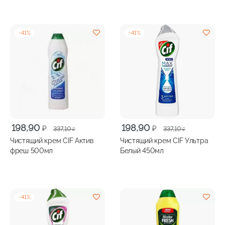
-
41
%
-
41
%
Первоначальная
Текущая
Первоначальная
Текущая
198,90
198,90
₽
₽
337,10
337,10
₽
₽
цена
цена:
цена
цена:
Чистящий крем CIF Актив
Чистящий крем CIF Ультра
составляла
198,90 ₽.
составляла
198,90 ₽.
фреш 500мл
Белый 450мл
337,10 ₽.
337,10 ₽.
-
41
%