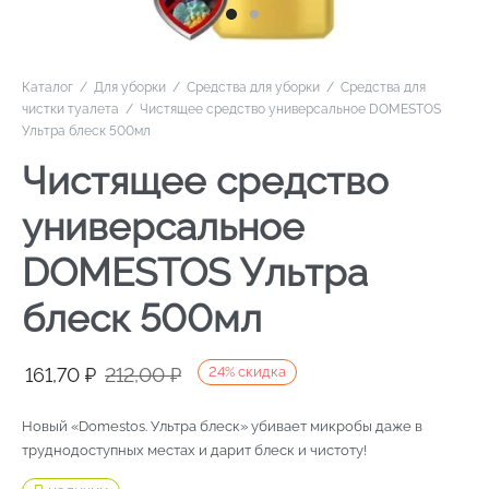
Каталог
/
Для уборки
/
Средства для уборки
/
Средства для
чистки туалета
/
Чистящее средство универсальное DOMESTOS
Ультра блеск 500мл
Чистящее средство
универсальное
DOMESTOS Ультра
блеск 500мл
Первоначальная
Текущая
161,70
₽
212,00
₽
24
%
скидка
цена
цена:
Новый «Domestos. Ультра блеск» убивает микробы даже в
составляла
161,70 ₽.
труднодоступных местах и дарит блеск и чистоту!
212,00 ₽.