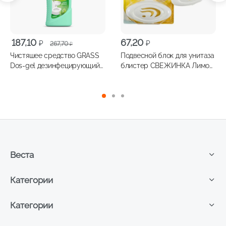
Первоначальная
Текущая
187,10
67,20
₽
₽
267,70
₽
цена
цена:
Чистяшее средство GRASS
Подвесной блок для унитаза
составляла
187,10 ₽.
Dos-gel дезинфецирующий
блистер СВЕЖИНКА Лимон
267,70 ₽.
гель мятная сила 750мл
30г
Веста
Категории
Категории