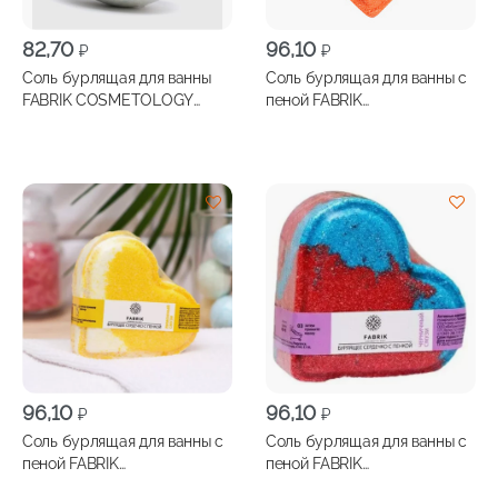
82,70
96,10
₽
₽
Соль бурлящая для ванны
Соль бурлящая для ванны с
FABRIK COSMETOLOGY
пеной FABRIK
Шарик Морской Бриз 120г
COSMETOLOGY Сердечко
Ванильный Смузи 110г
96,10
96,10
₽
₽
Соль бурлящая для ванны с
Соль бурлящая для ванны с
пеной FABRIK
пеной FABRIK
COSMETOLOGY Сердечко
COSMETOLOGY Сердечко