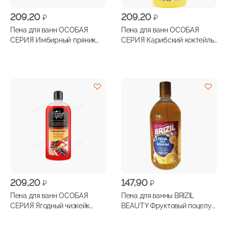
209,20
209,20
₽
₽
Пена для ванн ОСОБАЯ
Пена для ванн ОСОБАЯ
СЕРИЯ Имбирный пряник
СЕРИЯ Карибский коктейль
730мл
730мл
209,20
147,90
₽
₽
Пена для ванн ОСОБАЯ
Пена для ванны BRIZIL
СЕРИЯ Ягодный чизкейк
BEAUTY Фруктовый поцелуй
730мл
апельсин и маракуйя
1000мл