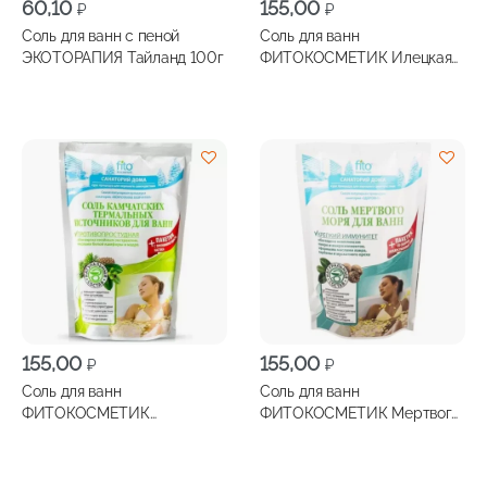
60,10
155,00
₽
₽
Соль для ванн с пеной
Соль для ванн
ЭКОТОРАПИЯ Тайланд 100г
ФИТОКОСМЕТИК Илецкая
для снятия стресса и
усталости 530г
155,00
155,00
₽
₽
Соль для ванн
Соль для ванн
ФИТОКОСМЕТИК
ФИТОКОСМЕТИК Мертвого
Камчатская
моря крепкий иммунитет
противопростудная 530г
530г