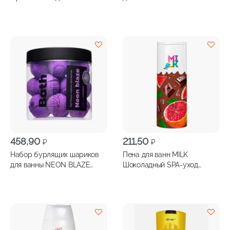
FABRIK COSMETOLOGY
Crystal blue 300г
458,90
211,50
₽
₽
Набор бурлящих шариков
Пена для ванн MILK
для ванны NEON BLAZE
Шоколадный SPA-уход
FABRIK COSMETOLOGY Ultra
400мл
Violette 300г