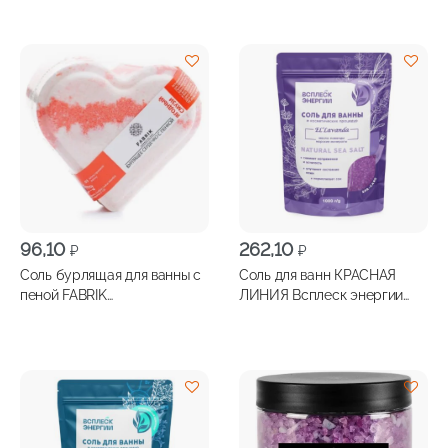
Лимонный Смузи 110г
Черничный Смузи 110г
96,10
262,10
₽
₽
Соль бурлящая для ванны с
Соль для ванн КРАСНАЯ
пеной FABRIK
ЛИНИЯ Всплеск энергии
COSMETOLOGY Сердечко
Лаванда 1000г
Ягодный Смузи 110г