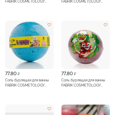
FABRIK COSMETOLOGY
FABRIK COSMETOLOGY
Четверо в кубе клубника
Четверо в кубе яблоко 90г
90г
77,80
77,80
₽
₽
Соль бурлящая для ванны
Соль бурлящая для ванны
FABRIK COSMETOLOGY
FABRIK COSMETOLOGY
Шарик детский кошечки-
Шарик детский лео и тиг
собачки 120г
120г