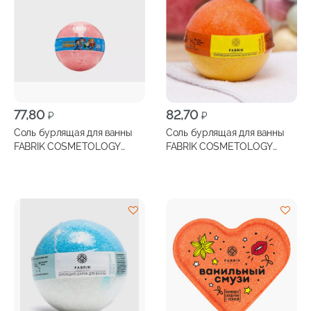
77,80
82,70
₽
₽
Соль бурлящая для ванны
Соль бурлящая для ванны
FABRIK COSMETOLOGY
FABRIK COSMETOLOGY
Шарик детский сказачный
Шарик Красный Мандарин
патруль 120г
120г