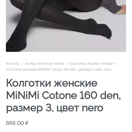
Каталог
/
Белье, колготки, носки
/
Колготки, лосины теплые
/
Колготки женские MiNiMi Cotone 160 den, размер 3, цвет nero
Колготки женские
MiNiMi Cotone 160 den,
размер 3, цвет nero
666,00
₽