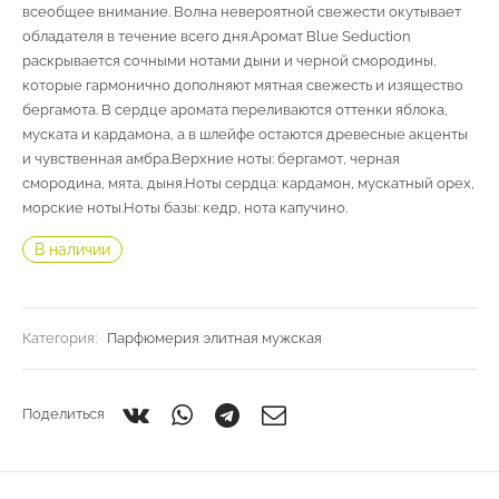
всеобщее внимание. Волна невероятной свежести окутывает
обладателя в течение всего дня.Аромат Blue Seduction
раскрывается сочными нотами дыни и черной смородины,
которые гармонично дополняют мятная свежесть и изящество
бергамота. В сердце аромата переливаются оттенки яблока,
муската и кардамона, а в шлейфе остаются древесные акценты
и чувственная амбра.Верхние ноты: бергамот, черная
смородина, мята, дыня.Ноты сердца: кардамон, мускатный орех,
морские ноты.Ноты базы: кедр, нота капучино.
В наличии
Категория:
Парфюмерия элитная мужская
Поделиться